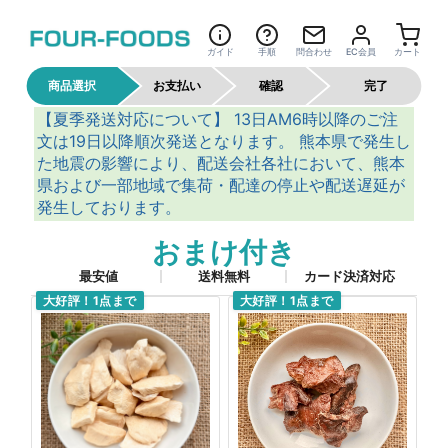
ガイド
手順
問合わせ
EC会員
カート
商品選択
お支払い
確認
完了
【夏季発送対応について】 13日AM6時以降のご注
文は19日以降順次発送となります。 熊本県で発生し
た地震の影響により、配送会社各社において、熊本
県および一部地域で集荷・配達の停止や配送遅延が
発生しております。
おまけ付き
最安値
送料無料
カード決済対応
大好評！1点まで
大好評！1点まで