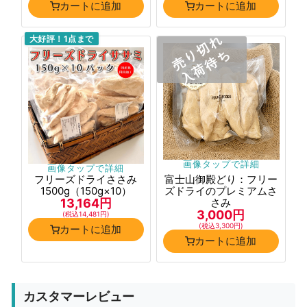
カートに追加
カートに追加
売り切れ
大好評！1点まで
入荷待ち
画像タップで詳細
画像タップで詳細
フリーズドライささみ
富士山御殿どり：フリー
1500g（150g×10）
ズドライのプレミアムさ
13,164円
さみ
3,000円
(税込14,481円)
(税込3,300円)
カートに追加
カートに追加
カスタマーレビュー